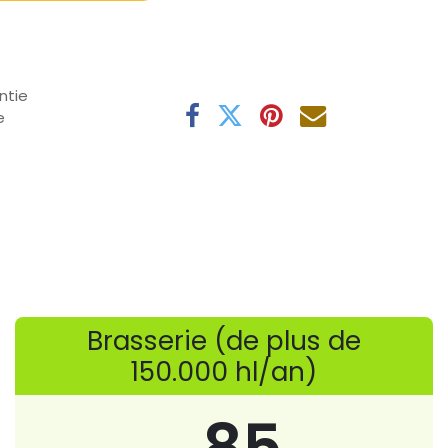
ntie
e
Brasserie (de plus de
150.000 hl/an)
85