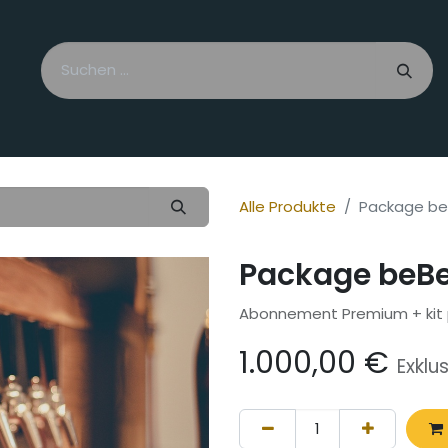
Bierliebhaber
Städte & Regionen
Eine Brauregion werde
Alle Produkte
Package be
Package beBe
Abonnement Premium + kit
1.000,00
€
Exklu