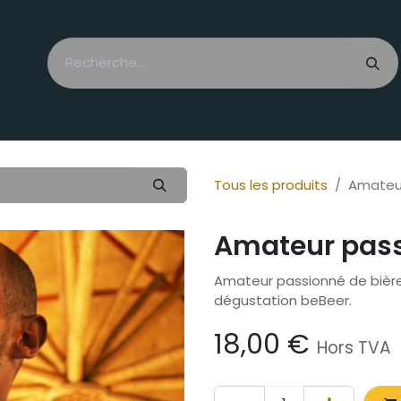
Passionnés
Villes & régions
Label & guide
Je veux...
Tous les produits
Amateu
Amateur pas
Amateur passionné de bières
dégustation beBeer.
18,00
€
Hors TVA