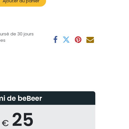
Ajouter au panier
ursé de 30 jours
les
i de beBeer
25
€