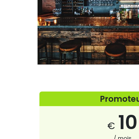
Promote
10
€
/ mois