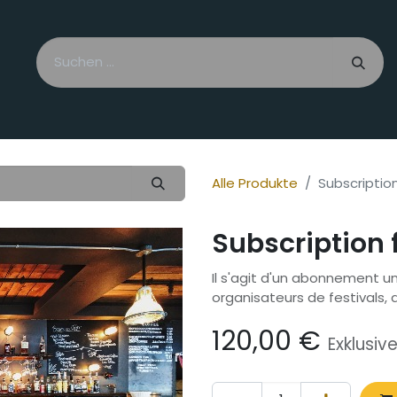
Bierliebhaber
Städte & Regionen
Eine Brauregion werde
Alle Produkte
Subscriptio
Subscription 
Il s'agit d'un abonnement u
organisateurs de festivals, 
120,00
€
Exklusiv