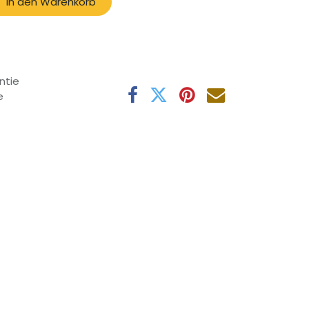
In den Warenkorb
ntie
e