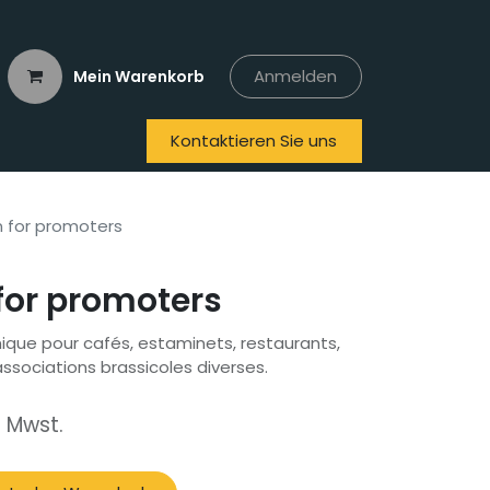
Anmelden
Mein Warenkorb
Kontaktieren Sie uns
n
Ich will...
n for promoters
for promoters
nique pour cafés, estaminets, restaurants,
associations brassicoles diverses.
e Mwst.